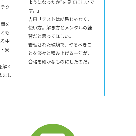
ようになったか”を見てほしいで
りテク
す。」
吉田「テストは結果じゃなく、
時間を
使い方。解き方とメンタルの練
ことも
習だと思ってほしい。」
ねる中
管理された環境で、やるべきこ
分・安
とを淡々と積み上げる一年が、
。
合格を確かなものにしたのだ。
を解く
えまし