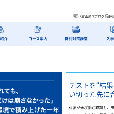
代官山通信ブログ
保
師紹介
コース案内
特別対策講座
入学
テストを“結果
い切った先に
成績が伸び悩む時期も、