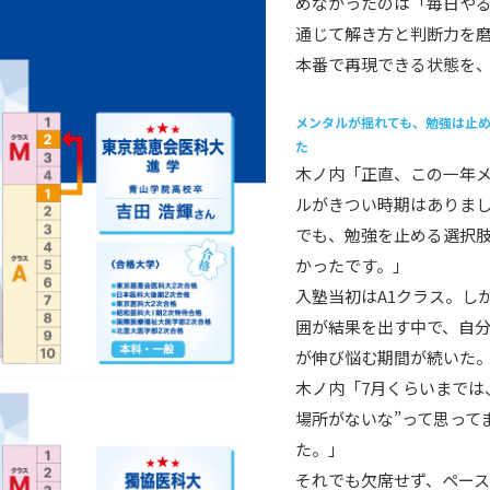
めなかったのは「毎日や
通じて解き方と判断力を
本番で再現できる状態を
メンタルが揺れても、勉強は止
た
木ノ内「正直、この一年
ルがきつい時期はありま
でも、勉強を止める選択
かったです。」
入塾当初はA1クラス。し
囲が結果を出す中で、自
が伸び悩む期間が続いた
木ノ内「7月くらいまでは
場所がないな”って思って
た。」
それでも欠席せず、ペー