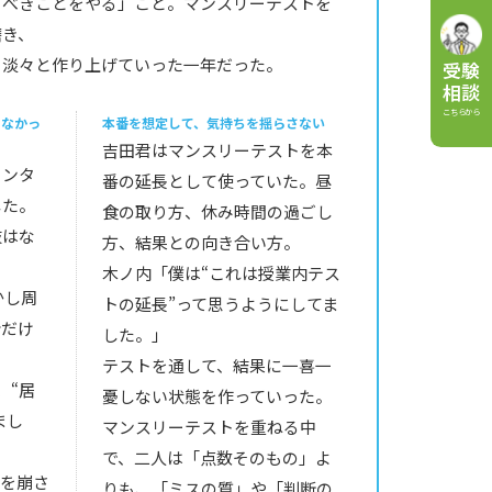
るべきことをやる」こと。マンスリーテストを
磨き、
、淡々と作り上げていった一年だった。
受験
相談
こちらから
めなかっ
本番を想定して、気持ちを揺らさない
吉田君はマンスリーテストを本
メンタ
番の延長として使っていた。昼
した。
食の取り方、休み時間の過ごし
肢はな
方、結果との向き合い方。
木ノ内「僕は“これは授業内テス
かし周
トの延長”って思うようにしてま
分だけ
した。」
。
テストを通して、結果に一喜一
、“居
憂しない状態を作っていった。
まし
マンスリーテストを重ねる中
で、二人は「点数そのもの」よ
スを崩さ
りも、「ミスの質」や「判断の