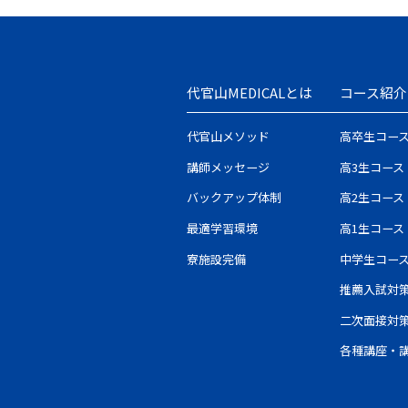
代官山MEDICALとは
コース紹介
代官山メソッド
高卒生コー
講師メッセージ
高3生コース
バックアップ体制
高2生コース
最適学習環境
高1生コース
寮施設完備
中学生コー
推薦入試対
二次面接対
各種講座・