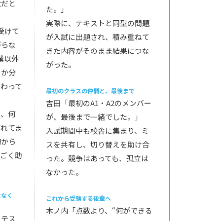
駄だと
た。」
実際に、テキストと同型の問題
受けて
が入試に出題され、積み重ねて
がらな
きた内容がそのまま結果につな
業以外
がった。
のか分
終わって
最初のクラスの仲間と、最後まで
吉田「最初のA1・A2のメンバー
と、何
が、最後まで一緒でした。」
疲れてま
入試期間中も校舎に集まり、ミ
初から
スを共有し、切り替えを助け合
すごく助
った。競争はあっても、孤立は
なかった。
はなく
これから受験する後輩へ
木ノ内「点数より、“何ができる
ーテス