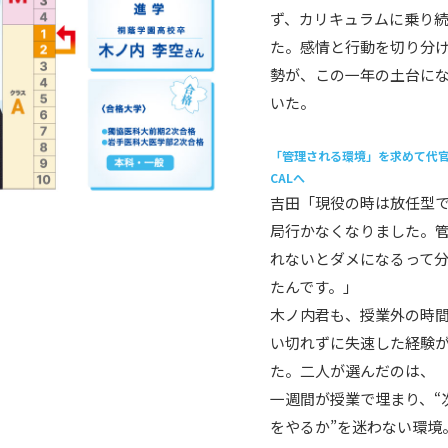
ず、カリキュラムに乗り
た。感情と行動を切り分
勢が、この一年の土台に
いた。
「管理される環境」を求めて代官山
CALへ
吉田「現役の時は放任型
局行かなくなりました。
れないとダメになるって
たんです。」
木ノ内君も、授業外の時
い切れずに失速した経験
た。二人が選んだのは、
一週間が授業で埋まり、“
をやるか”を迷わない環境