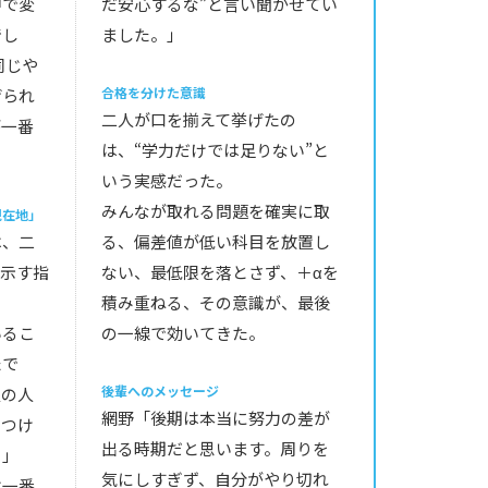
中で変
だ安心するな”と言い聞かせてい
でし
ました。」
同じや
合格を分けた意識
げられ
二人が口を揃えて挙げたの
が一番
は、“学力だけでは足りない”と
いう実感だった。
みんなが取れる問題を確実に取
現在地」
は、二
る、偏差値が低い科目を放置し
を示す指
ない、最低限を落とさず、＋αを
積み重ねる、その意識が、最後
いるこ
の一線で効いてきた。
たで
後輩へのメッセージ
置の人
網野「後期は本当に努力の差が
きつけ
出る時期だと思います。周りを
。」
気にしすぎず、自分がやり切れ
は一番