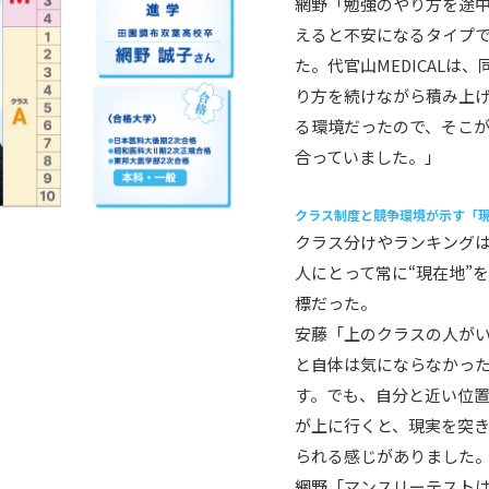
網野「勉強のやり方を途
えると不安になるタイプ
た。代官山MEDICALは、
り方を続けながら積み上
る環境だったので、そこ
合っていました。」
クラス制度と競争環境が示す「
クラス分けやランキング
人にとって常に“現在地”
標だった。
安藤「上のクラスの人が
と自体は気にならなかっ
す。でも、自分と近い位
が上に行くと、現実を突
られる感じがありました
網野「マンスリーテスト