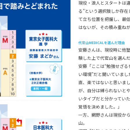
現役・浪人とスタートは違
る”という選択肢しか存在
て立ち位置を把握し、最
はないが、その積み重ね
代官山MEDICALを選んだ理由
安藤さんは、現役時に他
験した上で代官山を選ん
安藤「ここは“勉強せざる
い環境”だと聞いていまし
直、楽ではないと思いま
が、自分は縛られないと
いタイプだと分かってい
覚悟を決めました。」
一方、網野さんは現役か
山。