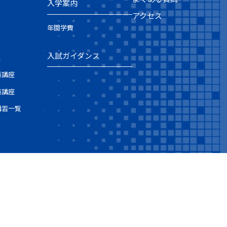
入学案内
アクセス
年間学費
入試ガイダンス
ス
策講座
策講座
講習一覧