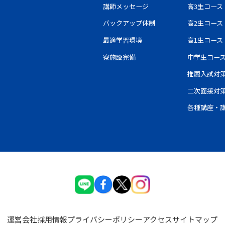
講師メッセージ
高3生コース
バックアップ体制
高2生コース
最適学習環境
高1生コース
寮施設完備
中学生コー
推薦入試対
二次面接対
各種講座・
運営会社
採⽤情報
プライバシーポリシー
アクセス
サイトマップ