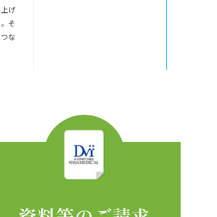
み上げ
る。そ
につな
資料等のご請求