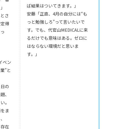
ば結果はついてきます。」
。」
安藤「正直、4月の自分には“も
落とさ
っと勉強しろ”って言いたいで
安定得
す。でも、代官山MEDICALに来
いっ
るだけでも意味はある。ゼロに
はならない環境だと思いま
す。」
イベン
業”と
の日の
問題、
ない。
項をま
し、
な存在