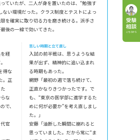
っていたが、二人が身を置いたのは、“勉強す
しない環境だった。クラス制度とテストによっ
受験
低限を確実に取り切る力を磨き続ける。派手さ
相談
が最後の一線で効いてきた。
こちらから
苦しい時期と立て直し
塾を経
入試の前半戦は、思うような結
だ。
果が出ず、精神的に追い込まれ
を得な
る時期もあった。
た。正
網野「最初の週で落ち続けて、
した
正直かなりきつかったです。で
やらな
も、“東京の医学部に進学するた
たので、
めに何が必要か”を考え直しまし
た。」
ら代官
安藤「油断した瞬間に崩れると
思っていました。だから常に“ま