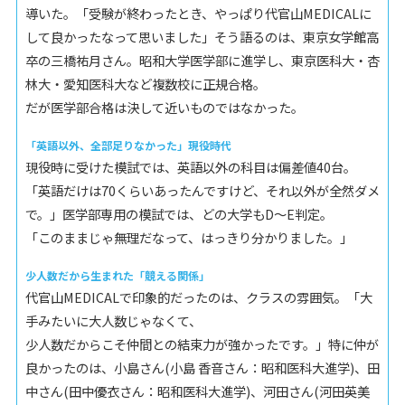
導いた。「受験が終わったとき、やっぱり代官山MEDICALに
して良かったなって思いました」そう語るのは、東京女学館高
卒の三橋祐月さん。昭和大学医学部に進学し、東京医科大・杏
林大・愛知医科大など複数校に正規合格。
だが医学部合格は決して近いものではなかった。
「英語以外、全部足りなかった」現役時代
現役時に受けた模試では、英語以外の科目は偏差値40台。
「英語だけは70くらいあったんですけど、それ以外が全然ダメ
で。」医学部専用の模試では、どの大学もD〜E判定。
「このままじゃ無理だなって、はっきり分かりました。」
少人数だから生まれた「競える関係」
代官山MEDICALで印象的だったのは、クラスの雰囲気。「大
手みたいに大人数じゃなくて、
少人数だからこそ仲間との結束力が強かったです。」特に仲が
良かったのは、小島さん(小島 香音さん：昭和医科大進学)、田
中さん(田中優衣さん：昭和医科大進学)、河田さん(河田英美