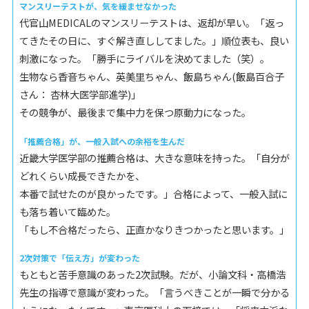
マンスリーテストが、気を緩ませなかった
代官山MEDICALのマンスリーテストは、返却が早い。「返っ
てきたその日に、すぐ解き直ししてました。」順位表も、良い
刺激になった。「勝手にライバルを決めてました（笑）。
生物なら香音ちゃん、英美里ちゃん、飯島ちゃん(飯島百合子
さん： 杏林大医学部進学)」
その競争が、最後まで集中力を保つ原動力になった。
「推薦合格」が、一般入試への余裕を生んだ
近畿大学医学部の推薦合格は、大きな意味を持った。「自分が
どれくらい成長できたかを、
本番で試せたのが良かったです。」合格によって、一般入試に
も落ち着いて臨めた。
「もし不合格だったら、正直かなりきつかったと思います。」
2次対策で「伝え方」が変わった
もともと苦手意識のあった2次試験。だが、小論文科・高橋浩
先生の指導で意識が変わった。「言うべきことが一瞬で分かる