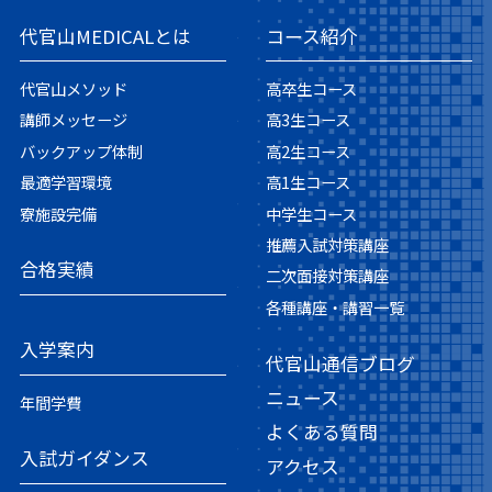
代官山MEDICALとは
コース紹介
代官山メソッド
高卒生コース
講師メッセージ
高3生コース
バックアップ体制
高2生コース
最適学習環境
高1生コース
寮施設完備
中学生コース
推薦入試対策講座
合格実績
二次面接対策講座
各種講座・講習一覧
入学案内
代官山通信ブログ
ニュース
年間学費
よくある質問
入試ガイダンス
アクセス