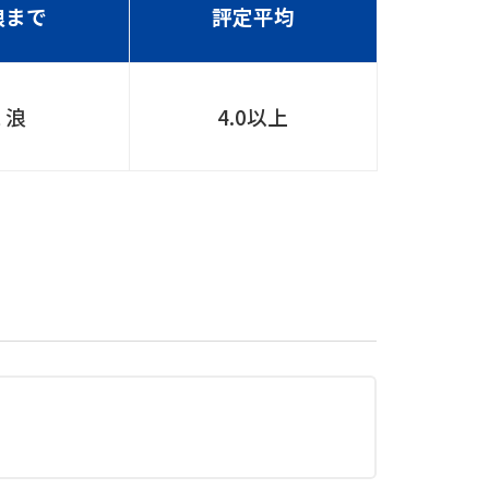
浪まで
評定平均
１浪
4.0以上