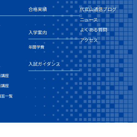
合格実績
代官山通信ブログ
ニュース
ス
よくある質問
入学案内
アクセス
年間学費
入試ガイダンス
ス
策講座
策講座
講習一覧