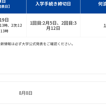
験日
入学手続き締切日
何
発表日】
19日
1回目:2月5日、2回目:3
 13時、2次:12
月12日
 13時
最新情報は必ず大学公式発表をご確認ください。
8月8日