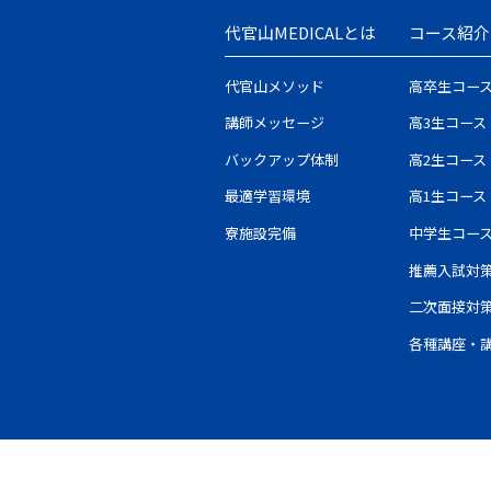
代官山MEDICALとは
コース紹介
代官山メソッド
高卒生コー
講師メッセージ
高3生コース
バックアップ体制
高2生コース
最適学習環境
高1生コース
寮施設完備
中学生コー
推薦入試対
二次面接対
各種講座・