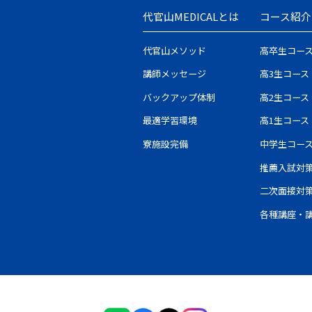
代官山MEDICALとは
コース紹介
代官山メソッド
高卒生コー
講師メッセージ
高3生コース
バックアップ体制
高2生コース
最適学習環境
高1生コース
寮施設完備
中学生コー
推薦入試対
二次面接対
各種講座・