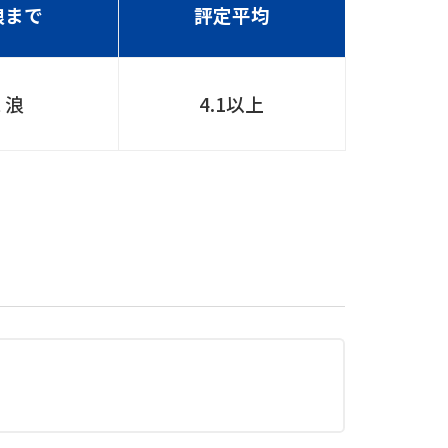
浪まで
評定平均
１浪
4.1以上