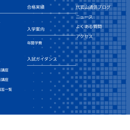
合格実績
代官山通信ブログ
ニュース
ス
よくある質問
入学案内
アクセス
年間学費
入試ガイダンス
ス
策講座
策講座
講習一覧