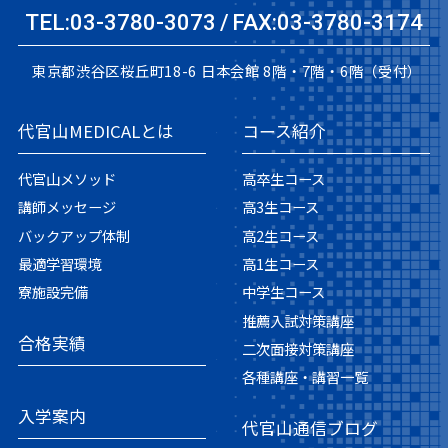
TEL:03-3780-3073
FAX:03-3780-3174
東京都渋谷区桜丘町18-6
日本会館 8階・7階・6階（受付）
代官山MEDICALとは
コース紹介
代官山メソッド
高卒生コース
講師メッセージ
高3生コース
バックアップ体制
高2生コース
最適学習環境
高1生コース
寮施設完備
中学生コース
推薦入試対策講座
合格実績
二次面接対策講座
各種講座・講習一覧
入学案内
代官山通信ブログ