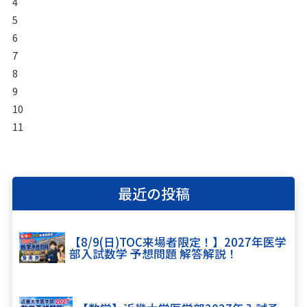
4
5
6
7
8
9
10
11
最近の投稿
【8/9(日)TOC来場者限定！】2027年医学
部入試数学 予想問題 解答解説！