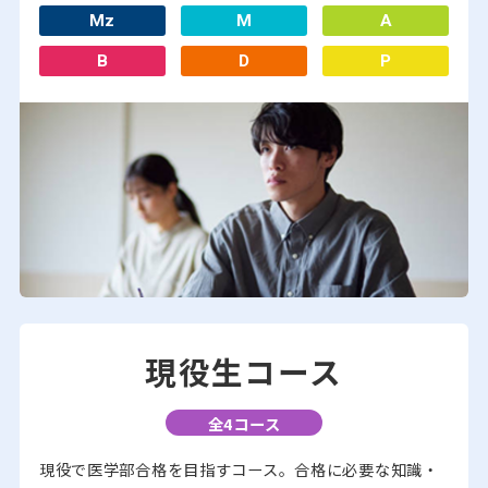
Mz
M
A
B
D
P
現役生コース
全4コース
現役で医学部合格を目指すコース。合格に必要な知識・