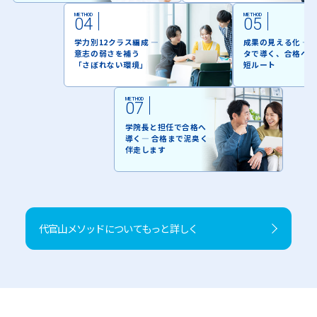
METHOD
METHOD
04
05
学力別12クラス編成 ―
成果の見える化 ― 
意志の弱さを補う
タで導く、合格への
「さぼれない環境」
短ルート
METHOD
07
学院長と担任で合格へ
導く― 合格まで泥臭く
伴走します
代官山メソッドについてもっと詳しく