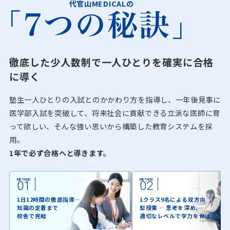
代官山MEDICALの
「7つの秘訣」
徹底した少人数制で一人ひとりを確実に合格
に導く
塾生一人ひとりの入試とのかかわり方を指導し、
一年後見事に
医学部入試を突破して、
将来社会に貢献できる立派な医師に育
って欲しい、
そんな強い思いから構築した教育システムを採
用。
1年で必ず合格へと導きます。
METHOD
METHOD
01
02
1日12時間の徹底指導―
1クラス9名による双方向
知識の定着まで
型授業 ― 思考を深め、
校舎で完結
適切なレベルで学力を伸ばす