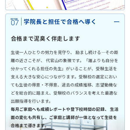
学院長と担任で合格へ導く
07
合格まで泥臭く伴走します
生徒一人ひとりの努力を見守り、 励まし続ける—その距
離の近さこそが、 代官山の象徴です。「誰よりも自分を
分かってくれる担任の先生」がいることが、受験生活を
支える大きな安心につながります。受験校の選定におい
ても生徒の得意・不得意、過去の成績推移、志望動機な
どを総合的に踏まえ、受験校のバランスを考えた最適な
出願指導を行います。
毎月ご家庭へも成績レポートや登下校時間の記録、 生活
面の変化も共有し、ご家庭と講師が一体となって生徒を
合格まで導きます。