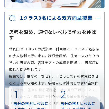
1クラス9名による双方向型授業
02
思考を深め、適切なレベルで学力を伸ば
す
代官山 MEDICAL の授業は、科目毎に 1 クラス 9 名前後
の少人数制で行います。講師全員が、 生徒一人ひとりの
学力や思考の癖、各種テストの成績を把握し、 理解度に
応じた指導をします。
授業では、生徒の「なぜ」、「どうして」を言葉にさせ
るところから始めます。学期当初は質問しやすい空気作
りに務め、 答えに至る過程を一緒に掘り下げることで、
1.
2.
リアルタイムに理解度を測りながら授業を進めます。
自分の学力レベルに
自分の学力レベルに
「聞いて終わり」ではなく「考えて身につく」授業。
ふさわしいテキスト
近い人と受講しま