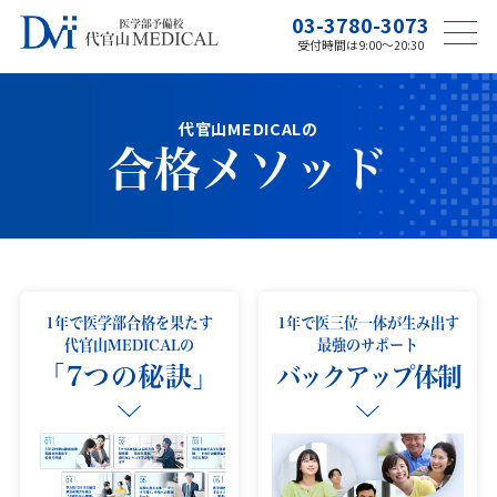
03-3780-3073
受付時間は9:00〜20:30
代官山MEDICALの
合格メソッド
1年で医学部合格を果たす
1年で医三位一体が生み出す
代官山MEDICALの
最強のサポート
「7つの秘訣」
バックアップ体制